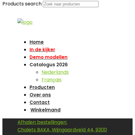
Products search
Home
In de kijker
Demo modellen
Catalogus 2026
Nederlands
Français
Producten
Over ons
Contact
Winkelmand
Afhalen bestellingen:
Chalets BAKA, Wijngaardveld 44, 9300