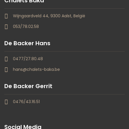
Chalets Baka
Wijngaardveld 44, 9300 Aalst, België
053/78.02.58
De Backer Hans
0477/27.80.48
hans@chalets-baka.be
De Backer Gerrit
0476/43.16.51
Social Media