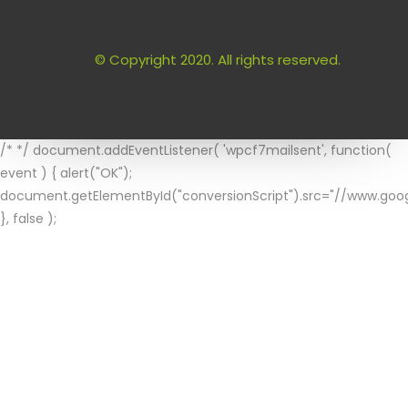
© Copyright 2020. All rights reserved.
/* */ document.addEventListener( 'wpcf7mailsent', function(
event ) { alert("OK");
document.getElementById("conversionScript").src="//www.goog
}, false );