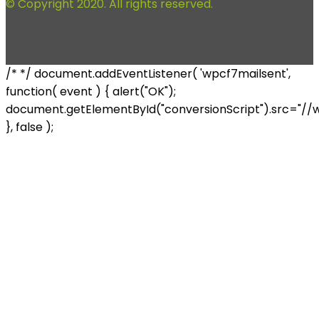
© Copyright 2020. All rights reserved.
/* */ document.addEventListener( 'wpcf7mailsent',
function( event ) { alert("OK");
document.getElementById("conversionScript").src="//
}, false );