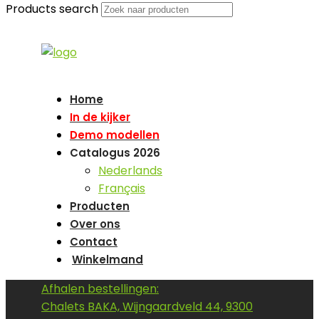
Products search
Home
In de kijker
Demo modellen
Catalogus 2026
Nederlands
Français
Producten
Over ons
Contact
Winkelmand
Afhalen bestellingen:
Chalets BAKA, Wijngaardveld 44, 9300