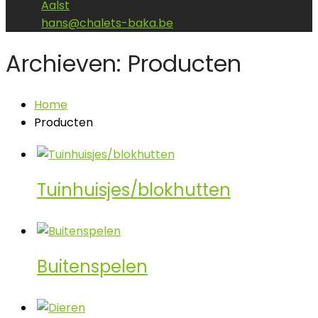
Aalst
hans@chalets-baka.be
Archieven: Producten
Home
Producten
Tuinhuisjes/blokhutten
Buitenspelen