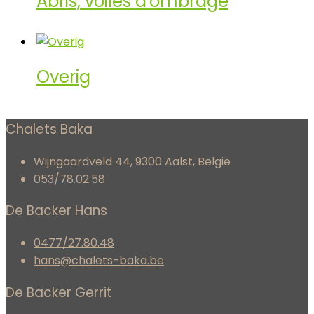
Abris, voiles d'ombrage
Overig
Chalets Baka
Wijngaardveld 44, 9300 Aalst, België
053/78.02.58
De Backer Hans
0477/27.80.48
hans@chalets-baka.be
De Backer Gerrit