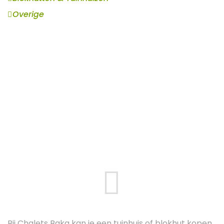
Overige
Bij Chalets Baka kan je een tuinhuis of blokhut kopen