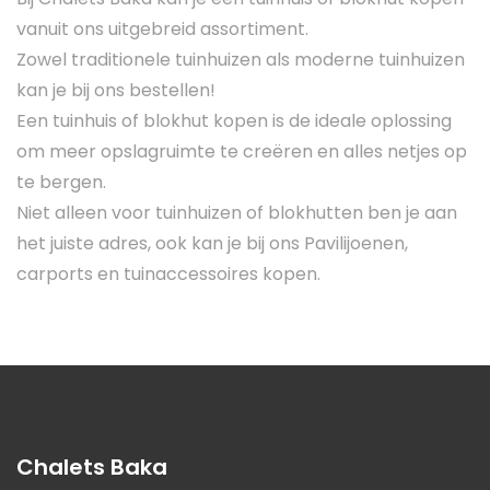
vanuit ons uitgebreid assortiment.
Zowel traditionele tuinhuizen als moderne tuinhuizen
kan je bij ons bestellen!
Een tuinhuis of blokhut kopen is de ideale oplossing
om meer opslagruimte te creëren en alles netjes op
te bergen.
Niet alleen voor tuinhuizen of blokhutten ben je aan
het juiste adres, ook kan je bij ons Pavilijoenen,
carports en tuinaccessoires kopen.
Chalets Baka