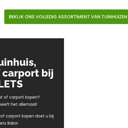
BEKIJK ONS VOLLEDIG ASSORTIMENT VAN TUINHUIZEN
uinhuis,
 carport bij
LETS
ut of carport kopen?
heeft het allemaal!
 of carport kopen doet u bij
ets Baka!