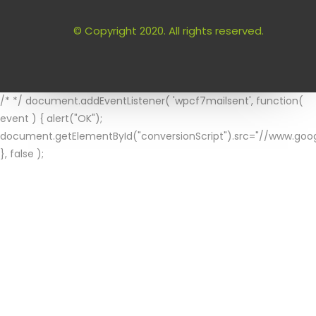
© Copyright 2020. All rights reserved.
/* */ document.addEventListener( 'wpcf7mailsent', function(
event ) { alert("OK");
document.getElementById("conversionScript").src="//www.goog
}, false );