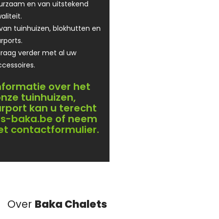
uurzaam en van uitstekend
aliteit.
 van tuinhuizen, blokhutten en
rports.
graag verder met al uw
ccessoires.
nformatie over het
nze tuinhuizen,
rport kan u terecht
s-baka.be
of neem
et contactformulier
.
Over
Baka Chalets