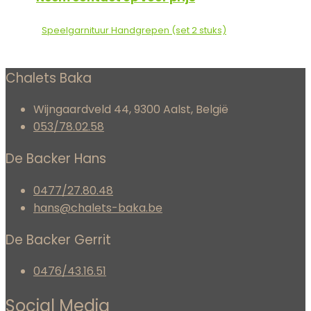
Speelgarnituur Handgrepen (set 2 stuks)
Chalets Baka
Wijngaardveld 44, 9300 Aalst, België
053/78.02.58
De Backer Hans
0477/27.80.48
hans@chalets-baka.be
De Backer Gerrit
0476/43.16.51
Social Media