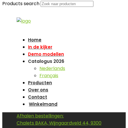
Products search
Home
In de kijker
Demo modellen
Catalogus 2026
Nederlands
Français
Producten
Over ons
Contact
Winkelmand
Afhalen bestellingen:
Chalets BAKA, Wijngaardveld 44, 9300