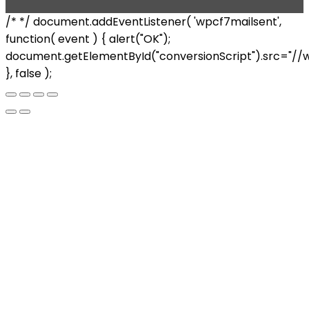
/* */ document.addEventListener( 'wpcf7mailsent',
function( event ) { alert("OK");
document.getElementById("conversionScript").src="//
}, false );