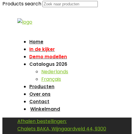
Products search
Home
In de kijker
Demo modellen
Catalogus 2026
Nederlands
Français
Producten
Over ons
Contact
Winkelmand
Afhalen bestellingen:
Chalets BAKA, Wijngaardveld 44, 9300