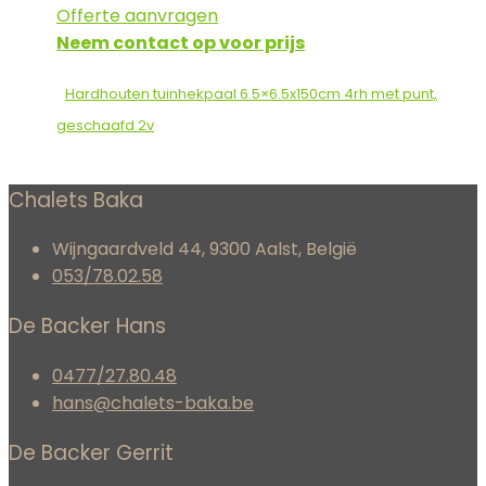
Offerte aanvragen
Neem contact op voor prijs
Hardhouten tuinhekpaal 6.5×6.5x150cm 4rh met punt,
geschaafd 2v
Chalets Baka
Wijngaardveld 44, 9300 Aalst, België
053/78.02.58
De Backer Hans
0477/27.80.48
hans@chalets-baka.be
De Backer Gerrit