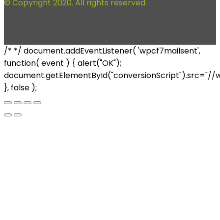
© Copyright 2020. All rights reserved.
/* */ document.addEventListener( 'wpcf7mailsent',
function( event ) { alert("OK");
document.getElementById("conversionScript").src="//
}, false );