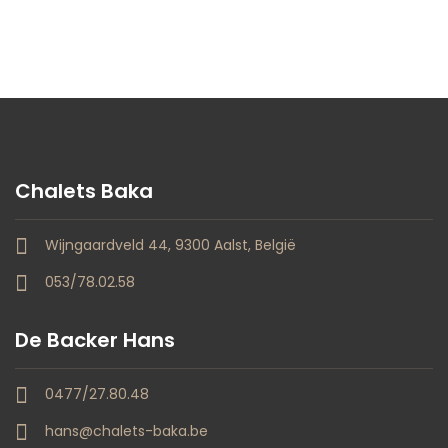
Chalets Baka
Wijngaardveld 44, 9300 Aalst, België
053/78.02.58
De Backer Hans
0477/27.80.48
hans@chalets-baka.be