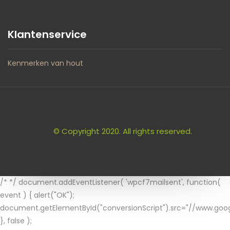
Klantenservice
Kenmerken van hout
© Copyright 2020. All rights reserved.
/* */ document.addEventListener( 'wpcf7mailsent', function(
event ) { alert("OK");
document.getElementById("conversionScript").src="//www.goog
}, false );