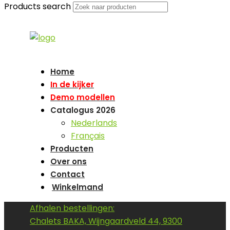
Products search
Home
In de kijker
Demo modellen
Catalogus 2026
Nederlands
Français
Producten
Over ons
Contact
Winkelmand
Afhalen bestellingen:
Chalets BAKA, Wijngaardveld 44, 9300