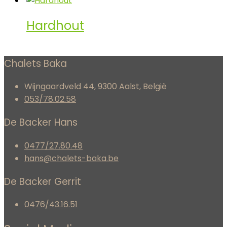
Hardhout
Chalets Baka
Wijngaardveld 44, 9300 Aalst, België
053/78.02.58
De Backer Hans
0477/27.80.48
hans@chalets-baka.be
De Backer Gerrit
0476/43.16.51