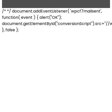
/* */ document.addEventListener( 'wpcf7mailsent',
function( event ) { alert("OK");
document.getElementById("conversionScript").src="//
}, false );