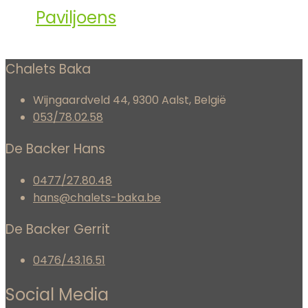
Paviljoens
Chalets Baka
Wijngaardveld 44, 9300 Aalst, België
053/78.02.58
De Backer Hans
0477/27.80.48
hans@chalets-baka.be
De Backer Gerrit
0476/43.16.51
Social Media