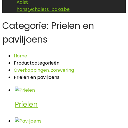
Aalst
hans@chalets-baka.be
Categorie: Prielen en
paviljoens
Home
Productcategorieën
Overkappingen, zonwering
Prielen en paviljoens
Prielen