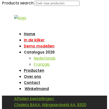
Products search
Home
In de kijker
Demo modellen
Catalogus 2026
Nederlands
Français
Producten
Over ons
Contact
Winkelmand
Afhalen bestellingen:
Chalets BAKA, Wijngaardveld 44, 9300