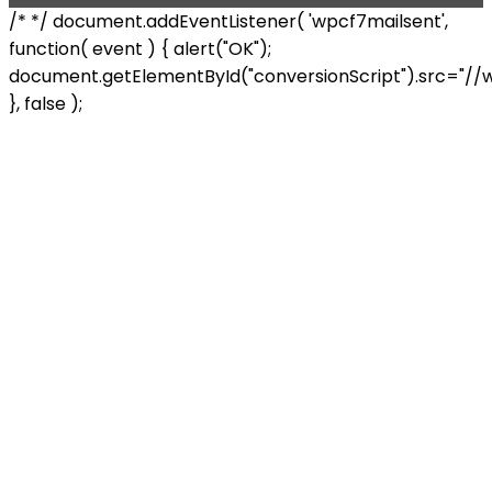
/* */ document.addEventListener( 'wpcf7mailsent',
function( event ) { alert("OK");
document.getElementById("conversionScript").src="//
}, false );